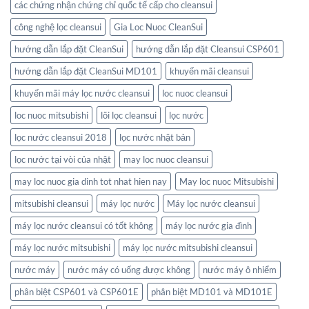
các chứng nhận chứng chỉ quốc tế cấp cho cleansui
công nghệ lọc cleansui
Gia Loc Nuoc CleanSui
hướng dẫn lắp đặt CleanSui
hướng dẫn lắp đặt Cleansui CSP601
hướng dẫn lắp đặt CleanSui MD101
khuyến mãi cleansui
khuyến mãi máy lọc nước cleansui
loc nuoc cleansui
loc nuoc mitsubishi
lõi lọc cleansui
lọc nước
lọc nước cleansui 2018
lọc nước nhật bản
lọc nước tại vòi của nhật
may loc nuoc cleansui
may loc nuoc gia dinh tot nhat hien nay
May loc nuoc Mitsubishi
mitsubishi cleansui
máy lọc nước
Máy lọc nước cleansui
máy lọc nước cleansui có tốt không
máy lọc nước gia đình
máy lọc nước mitsubishi
máy lọc nước mitsubishi cleansui
nước máy
nước máy có uống được không
nước máy ô nhiểm
phân biệt CSP601 và CSP601E
phân biệt MD101 và MD101E