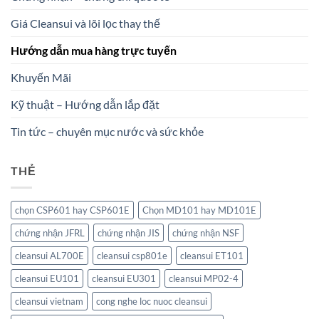
Giá Cleansui và lõi lọc thay thế
Hướng dẫn mua hàng trực tuyến
Khuyến Mãi
Kỹ thuật – Hướng dẫn lắp đặt
Tin tức – chuyên mục nước và sức khỏe
THẺ
chọn CSP601 hay CSP601E
Chọn MD101 hay MD101E
chứng nhận JFRL
chứng nhận JIS
chứng nhận NSF
cleansui AL700E
cleansui csp801e
cleansui ET101
cleansui EU101
cleansui EU301
cleansui MP02-4
cleansui vietnam
cong nghe loc nuoc cleansui