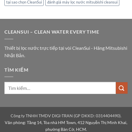
tại sao chọn CleanSui
đánh giá máy lọc nước mitsubishi cleansui
CLEANSUI – CLEAN WATER EVERY TIME
Thiết bị lọc nước trực tiếp tại vòi CleanSui - Hãng Mitsubishi
Nhật Bản.
TÌM KIẾM
Công ty TNHH TMDV DIGI-TRAN (GP DKKD: 0314404490).
Văn phòng: Tầng 14, Tòa nhà HM Town, 412 Nguyễn Thị Minh Khai,
phường Bàn Cờ, HCM.