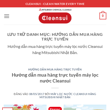
Bỏ
CLEANSUI - CLEAN WATER EVERY TIME
qua
nội
0
dung
LƯU TRỮ DANH MỤC:
HƯỚNG DẪN MUA HÀNG
TRỰC TUYẾN
Hướng dẫn mua hàng trực tuyến máy lọc nước Cleansui
hãng Mitsubishi Nhật Bản.
HƯỚNG DẪN MUA HÀNG TRỰC TUYẾN
Hướng dẫn mua hàng trực tuyến máy lọc
nước Cleansui
ĐĂNG VÀO
08/05/2017
BỞI
MÁY LỌC NƯỚC CLEANSUI HÃNG
MITSUBISHI NHẬT BẢN