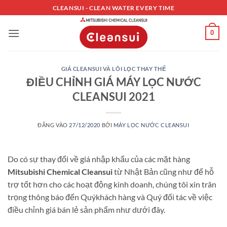
Bỏ
CLEANSUI - CLEAN WATER EVERY TIME
qua
nội
0
dung
GIÁ CLEANSUI VÀ LÕI LỌC THAY THẾ
ĐIỀU CHỈNH GIÁ MÁY LỌC NƯỚC
CLEANSUI 2021
ĐĂNG VÀO
27/12/2020
BỞI
MÁY LỌC NƯỚC CLEANSUI
Do có sự thay đổi về giá nhập khẩu của các mặt hàng
Mitsubishi Chemical Cleansui
từ Nhật Bản cũng như để hỗ
trợ tốt hơn cho các hoạt động kinh doanh, chúng tôi xin trân
trọng thông báo đến Quýkhách hàng và Quý đối tác về việc
điều chỉnh giá bán lẻ sản phẩm như dưới đây.