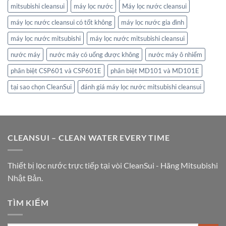
mitsubishi cleansui
máy lọc nước
Máy lọc nước cleansui
máy lọc nước cleansui có tốt không
máy lọc nước gia đình
máy lọc nước mitsubishi
máy lọc nước mitsubishi cleansui
nước máy
nước máy có uống được không
nước máy ô nhiểm
phân biệt CSP601 và CSP601E
phân biệt MD101 và MD101E
tại sao chọn CleanSui
đánh giá máy lọc nước mitsubishi cleansui
CLEANSUI – CLEAN WATER EVERY TIME
Thiết bị lọc nước trực tiếp tại vòi CleanSui - Hãng Mitsubishi
Nhật Bản.
TÌM KIẾM