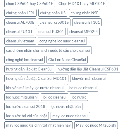
chọn CSP601 hay CSP601E
Chọn MD101 hay MD101E
chứng nhận JFRL
chứng nhận JIS
chứng nhận NSF
cleansui AL700E
cleansui csp801e
cleansui ET101
cleansui EU101
cleansui EU301
cleansui MP02-4
cleansui vietnam
cong nghe loc nuoc cleansui
các chứng nhận chứng chỉ quốc tế cấp cho cleansui
công nghệ lọc cleansui
Gia Loc Nuoc CleanSui
hướng dẫn lắp đặt CleanSui
hướng dẫn lắp đặt Cleansui CSP601
hướng dẫn lắp đặt CleanSui MD101
khuyến mãi cleansui
khuyến mãi máy lọc nước cleansui
loc nuoc cleansui
loc nuoc mitsubishi
lõi lọc cleansui
lọc nước
lọc nước cleansui 2018
lọc nước nhật bản
lọc nước tại vòi của nhật
may loc nuoc cleansui
may loc nuoc gia dinh tot nhat hien nay
May loc nuoc Mitsubishi