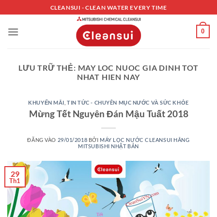
Bỏ
CLEANSUI - CLEAN WATER EVERY TIME
qua
nội
0
dung
LƯU TRỮ THẺ:
MAY LOC NUOC GIA DINH TOT
NHAT HIEN NAY
KHUYẾN MÃI
,
TIN TỨC - CHUYÊN MỤC NƯỚC VÀ SỨC KHỎE
Mừng Tết Nguyên Đán Mậu Tuất 2018
ĐĂNG VÀO
29/01/2018
BỞI
MÁY LỌC NƯỚC CLEANSUI HÃNG
MITSUBISHI NHẬT BẢN
29
Th1