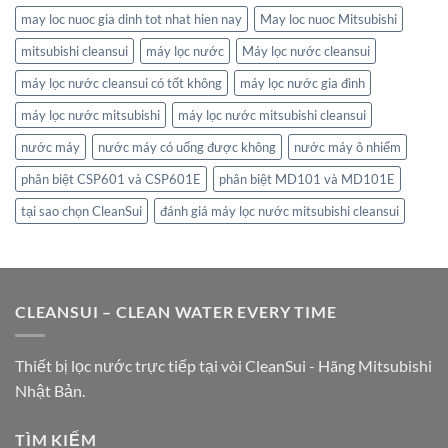
may loc nuoc gia dinh tot nhat hien nay
May loc nuoc Mitsubishi
mitsubishi cleansui
máy lọc nước
Máy lọc nước cleansui
máy lọc nước cleansui có tốt không
máy lọc nước gia đình
máy lọc nước mitsubishi
máy lọc nước mitsubishi cleansui
nước máy
nước máy có uống được không
nước máy ô nhiểm
phân biệt CSP601 và CSP601E
phân biệt MD101 và MD101E
tại sao chọn CleanSui
đánh giá máy lọc nước mitsubishi cleansui
CLEANSUI – CLEAN WATER EVERY TIME
Thiết bị lọc nước trực tiếp tại vòi CleanSui - Hãng Mitsubishi
Nhật Bản.
TÌM KIẾM