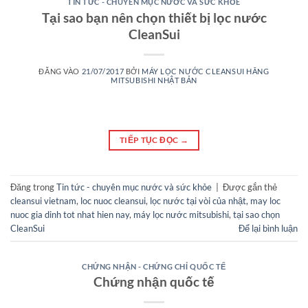
TIN TỨC - CHUYÊN MỤC NƯỚC VÀ SỨC KHỎE
Tại sao bạn nên chọn thiết bị lọc nước
CleanSui
ĐĂNG VÀO
21/07/2017
BỞI
MÁY LỌC NƯỚC CLEANSUI HÃNG
MITSUBISHI NHẬT BẢN
TIẾP TỤC ĐỌC
→
Đăng trong
Tin tức - chuyên mục nước và sức khỏe
|
Được gắn thẻ
cleansui vietnam
,
loc nuoc cleansui
,
lọc nước tại vòi của nhật
,
may loc
nuoc gia dinh tot nhat hien nay
,
máy lọc nước mitsubishi
,
tại sao chọn
CleanSui
Để lại bình luận
CHỨNG NHẬN - CHỨNG CHỈ QUỐC TẾ
Chứng nhận quốc tế