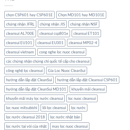
chọn CSP601 hay CSP601E
Chọn MD101 hay MD101E
chứng nhận JFRL
chứng nhận JIS
chứng nhận NSF
cleansui AL700E
cleansui csp801e
cleansui ET101
cleansui EU101
cleansui EU301
cleansui MP02-4
cleansui vietnam
cong nghe loc nuoc cleansui
các chứng nhận chứng chỉ quốc tế cấp cho cleansui
công nghệ lọc cleansui
Gia Loc Nuoc CleanSui
hướng dẫn lắp đặt CleanSui
hướng dẫn lắp đặt Cleansui CSP601
hướng dẫn lắp đặt CleanSui MD101
khuyến mãi cleansui
khuyến mãi máy lọc nước cleansui
loc nuoc cleansui
loc nuoc mitsubishi
lõi lọc cleansui
lọc nước
lọc nước cleansui 2018
lọc nước nhật bản
lọc nước tại vòi của nhật
may loc nuoc cleansui