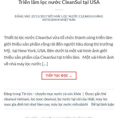
Triển lãm lọc nước CleanSui tại USA
ĐĂNG VÀO
22/11/2017
BỞI
MÁY LỌC NƯỚC CLEANSUI HÃNG
MITSUBISHI NHẬT BẢN
Thiết bị lọc nước CleanSui vừa tổ chức thành công triển lãm
giới thiệu sản phẩm rộng rãi đến người tiêu dùng thị trường
Mỹ, tại New York, USA. Bên dưới là một vài hình ảnh giới
thiệu sản phẩm của CleanSui tại triển lãm. Một vài Hình ảnh
về nhà máy lọc nước […]
TIẾP TỤC ĐỌC
→
Đăng trong
Tin tức - chuyên mục nước và sức khỏe
|
Được gắn thẻ
cleansui vietnam
,
loc nuoc cleansui
,
lọc nước tại vòi của nhật
,
may loc
nuoc gia dinh tot nhat hien nay
,
máy lọc nước mitsubishi
Để lại bình luận