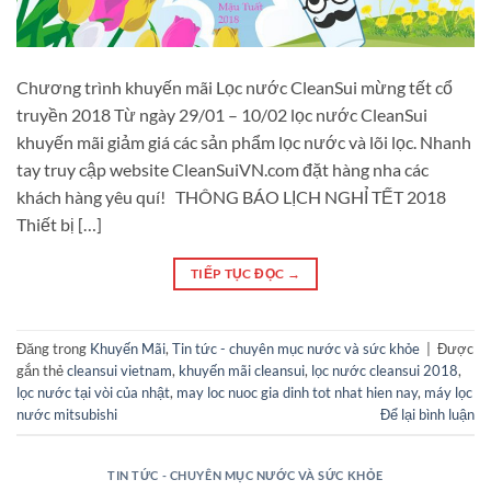
Chương trình khuyến mãi Lọc nước CleanSui mừng tết cổ
truyền 2018 Từ ngày 29/01 – 10/02 lọc nước CleanSui
khuyến mãi giảm giá các sản phẩm lọc nước và lõi lọc. Nhanh
tay truy cập website CleanSuiVN.com đặt hàng nha các
khách hàng yêu quí! THÔNG BÁO LỊCH NGHỈ TẾT 2018
Thiết bị […]
TIẾP TỤC ĐỌC
→
Đăng trong
Khuyến Mãi
,
Tin tức - chuyên mục nước và sức khỏe
|
Được
gắn thẻ
cleansui vietnam
,
khuyến mãi cleansui
,
lọc nước cleansui 2018
,
lọc nước tại vòi của nhật
,
may loc nuoc gia dinh tot nhat hien nay
,
máy lọc
nước mitsubishi
Để lại bình luận
TIN TỨC - CHUYÊN MỤC NƯỚC VÀ SỨC KHỎE