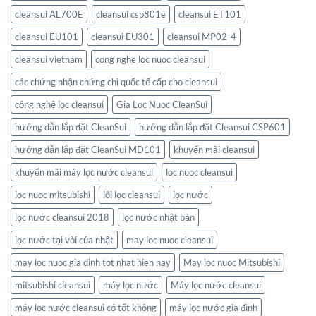
cleansui AL700E
cleansui csp801e
cleansui ET101
cleansui EU101
cleansui EU301
cleansui MP02-4
cleansui vietnam
cong nghe loc nuoc cleansui
các chứng nhận chứng chỉ quốc tế cấp cho cleansui
công nghệ lọc cleansui
Gia Loc Nuoc CleanSui
hướng dẫn lắp đặt CleanSui
hướng dẫn lắp đặt Cleansui CSP601
hướng dẫn lắp đặt CleanSui MD101
khuyến mãi cleansui
khuyến mãi máy lọc nước cleansui
loc nuoc cleansui
loc nuoc mitsubishi
lõi lọc cleansui
lọc nước
lọc nước cleansui 2018
lọc nước nhật bản
lọc nước tại vòi của nhật
may loc nuoc cleansui
may loc nuoc gia dinh tot nhat hien nay
May loc nuoc Mitsubishi
mitsubishi cleansui
máy lọc nước
Máy lọc nước cleansui
máy lọc nước cleansui có tốt không
máy lọc nước gia đình