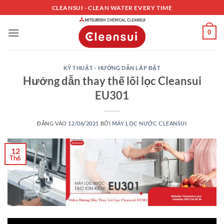
Bỏ
CLEANSUI - CLEAN WATER EVERY TIME
qua
nội
0
dung
KỸ THUẬT - HƯỚNG DẪN LẮP ĐẶT
Hướng dẫn thay thế lõi lọc Cleansui
EU301
ĐĂNG VÀO
12/06/2021
BỞI
MÁY LỌC NƯỚC CLEANSUI
12
Th6