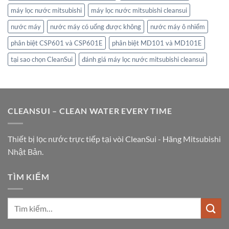
máy lọc nước mitsubishi
máy lọc nước mitsubishi cleansui
nước máy
nước máy có uống được không
nước máy ô nhiểm
phân biệt CSP601 và CSP601E
phân biệt MD101 và MD101E
tại sao chọn CleanSui
đánh giá máy lọc nước mitsubishi cleansui
CLEANSUI – CLEAN WATER EVERY TIME
Thiết bị lọc nước trực tiếp tại vòi CleanSui - Hãng Mitsubishi
Nhật Bản.
TÌM KIẾM