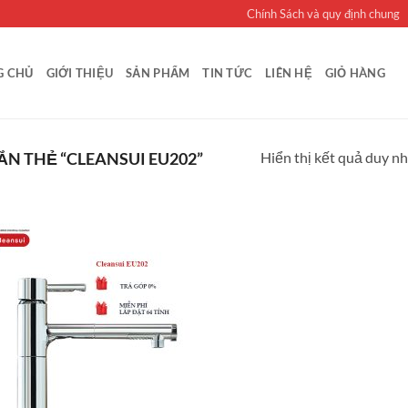
Chính Sách và quy định chung
G CHỦ
GIỚI THIỆU
SẢN PHẨM
TIN TỨC
LIÊN HỆ
GIỎ HÀNG
Hiển thị kết quả duy n
N THẺ “CLEANSUI EU202”
Thêm vào
thiết bị
máy lọc
nước trực
tiếp tại vòi
Mitsubishi
Cleansui
yêu thích