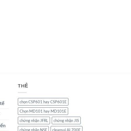
THẺ
chọn CSP601 hay CSP601E
 tế
Chọn MD101 hay MD101E
ế
chứng nhận JFRL
chứng nhận JIS
yến
chứng nhận NSF
cleansui AL700E