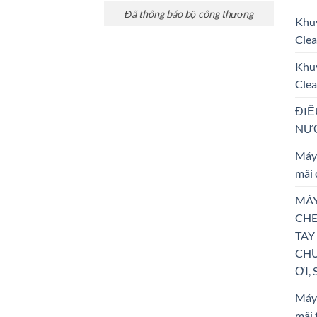
Đã thông báo bộ công thương
Khu
Clea
Khu
Clea
ĐIỀ
NƯỚ
Máy 
mãi 
MÁY
CHE
TAY
CHƯ
ƠI, 
Máy 
mãi 