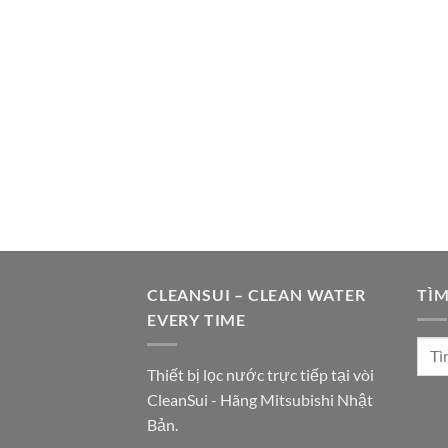
CLEANSUI – CLEAN WATER
TÌM
EVERY TIME
Thiết bị lọc nước trực tiếp tại vòi
CleanSui - Hãng Mitsubishi Nhật
Bản.