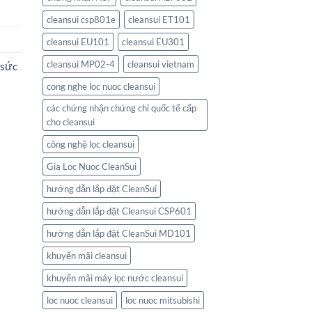
cleansui csp801e
cleansui ET101
cleansui EU101
cleansui EU301
cleansui MP02-4
cleansui vietnam
 sức
cong nghe loc nuoc cleansui
các chứng nhận chứng chỉ quốc tế cấp
cho cleansui
công nghệ lọc cleansui
Gia Loc Nuoc CleanSui
hướng dẫn lắp đặt CleanSui
hướng dẫn lắp đặt Cleansui CSP601
hướng dẫn lắp đặt CleanSui MD101
khuyến mãi cleansui
khuyến mãi máy lọc nước cleansui
loc nuoc cleansui
loc nuoc mitsubishi