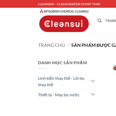
Bỏ
CLEANSUI - CLEAN WATER EVERY TIME
qua
nội
TRAN
dung
TRANG CHỦ
/
SẢN PHẨM ĐƯỢC GẮ
DANH MỤC SẢN PHẨM
Linh kiện thay thế - Lõi lọc
thay thế
Thiết bị - Máy lọc nước