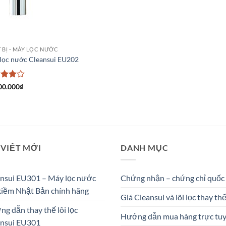
T BỊ - MÁY LỌC NƯỚC
lọc nước Cleansui EU202
c
00.000
₫
hạng
sao
 VIẾT MỚI
DANH MỤC
nsui EU301 – Máy lọc nước
Chứng nhận – chứng chỉ quốc
kiềm Nhật Bản chính hãng
Giá Cleansui và lõi lọc thay th
g dẫn thay thế lõi lọc
Hướng dẫn mua hàng trực tu
ansui EU301