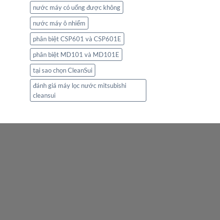
nước máy có uống được không
nước máy ô nhiểm
phân biệt CSP601 và CSP601E
phân biệt MD101 và MD101E
tại sao chọn CleanSui
đánh giá máy lọc nước mitsubishi
cleansui