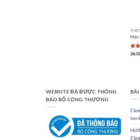
THIẾ
Máy 
Đượ
26.5
xếp 
4
5 
WEBSITE ĐÃ ĐƯỢC THÔNG
BÀI
BÁO BỘ CÔNG THƯƠNG
Clea
ion 
Hướn
Cle