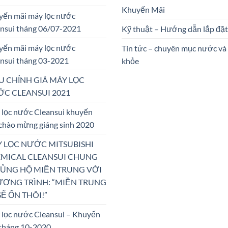
Khuyến Mãi
yến mãi máy lọc nước
nsui tháng 06/07-2021
Kỹ thuật – Hướng dẫn lắp đặt
yến mãi máy lọc nước
Tin tức – chuyên mục nước và
nsui tháng 03-2021
khỏe
U CHỈNH GIÁ MÁY LỌC
C CLEANSUI 2021
lọc nước Cleansui khuyến
chào mừng giáng sinh 2020
 LỌC NƯỚC MITSUBISHI
MICAL CLEANSUI CHUNG
 ỦNG HỘ MIỀN TRUNG VỚI
ƠNG TRÌNH: “MIỀN TRUNG
SẼ ỔN THÔI!”
lọc nước Cleansui – Khuyến
tháng 10-2020