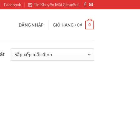
Facebook
Tin Khuyến Mãi CleanSui
0
ĐĂNG NHẬP
GIỎ HÀNG /
0
₫
hất