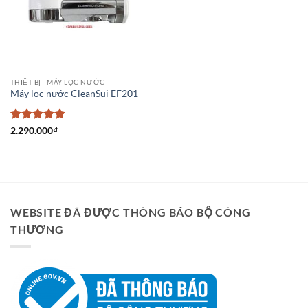
yêu thích
THIẾT BỊ - MÁY LỌC NƯỚC
Máy lọc nước CleanSui EF201
Được xếp
2.290.000
₫
hạng
5
5
sao
WEBSITE ĐÃ ĐƯỢC THÔNG BÁO BỘ CÔNG
THƯƠNG