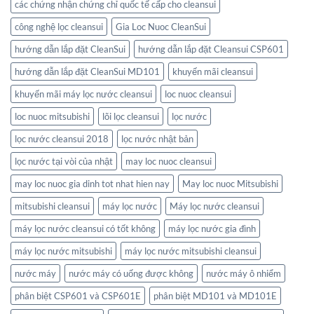
các chứng nhận chứng chỉ quốc tế cấp cho cleansui
công nghệ lọc cleansui
Gia Loc Nuoc CleanSui
hướng dẫn lắp đặt CleanSui
hướng dẫn lắp đặt Cleansui CSP601
hướng dẫn lắp đặt CleanSui MD101
khuyến mãi cleansui
khuyến mãi máy lọc nước cleansui
loc nuoc cleansui
loc nuoc mitsubishi
lõi lọc cleansui
lọc nước
lọc nước cleansui 2018
lọc nước nhật bản
lọc nước tại vòi của nhật
may loc nuoc cleansui
may loc nuoc gia dinh tot nhat hien nay
May loc nuoc Mitsubishi
mitsubishi cleansui
máy lọc nước
Máy lọc nước cleansui
máy lọc nước cleansui có tốt không
máy lọc nước gia đình
máy lọc nước mitsubishi
máy lọc nước mitsubishi cleansui
nước máy
nước máy có uống được không
nước máy ô nhiểm
phân biệt CSP601 và CSP601E
phân biệt MD101 và MD101E