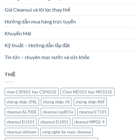
Giá Cleansui và lõi lọc thay thế
Hướng dẫn mua hàng trực tuyến
Khuyến Mãi
Kỹ thuật – Hướng dẫn lắp đặt
Tin tức – chuyên mục nước và sức khỏe
THẺ
chọn CSP601 hay CSP601E
Chọn MD101 hay MD101E
chứng nhận JFRL
chứng nhận JIS
chứng nhận NSF
cleansui AL700E
cleansui csp801e
cleansui ET101
cleansui EU101
cleansui EU301
cleansui MP02-4
cleansui vietnam
cong nghe loc nuoc cleansui