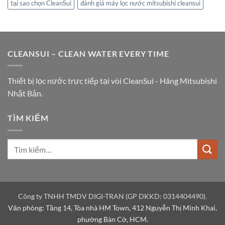
tại sao chọn CleanSui
đánh giá máy lọc nước mitsubishi cleansui
CLEANSUI – CLEAN WATER EVERY TIME
Thiết bị lọc nước trực tiếp tại vòi CleanSui - Hãng Mitsubishi
Nhật Bản.
TÌM KIẾM
Công ty TNHH TMDV DIGI-TRAN (GP DKKD: 0314404490).
Văn phòng: Tầng 14, Tòa nhà HM Town, 412 Nguyễn Thị Minh Khai,
phường Bàn Cờ, HCM.