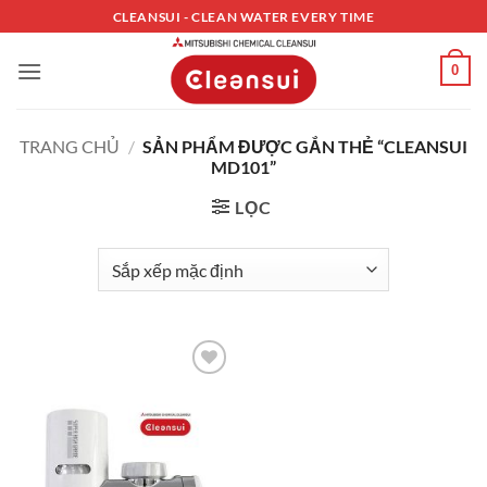
Bỏ
CLEANSUI - CLEAN WATER EVERY TIME
qua
nội
0
dung
TRANG CHỦ
/
SẢN PHẨM ĐƯỢC GẮN THẺ “CLEANSUI
MD101”
LỌC
Thêm vào
thiết bị
máy lọc
nước trực
tiếp tại vòi
Mitsubishi
Cleansui