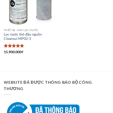
yêu thích
THIẾT BỊ - MÁY LỌC NƯỚC
Lọc nước thô đầu nguồn
Cleansui MP02-3
Được xếp
15.900.000
₫
hạng
5
5
sao
WEBSITE ĐÃ ĐƯỢC THÔNG BÁO BỘ CÔNG
THƯƠNG