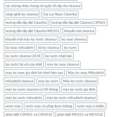
các chứng nhận chứng chỉ quốc tế cấp cho cleansui
công nghệ lọc cleansui
Gia Loc Nuoc CleanSui
hướng dẫn lắp đặt CleanSui
hướng dẫn lắp đặt Cleansui CSP601
hướng dẫn lắp đặt CleanSui MD101
khuyến mãi cleansui
khuyến mãi máy lọc nước cleansui
loc nuoc cleansui
loc nuoc mitsubishi
lõi lọc cleansui
lọc nước
lọc nước cleansui 2018
lọc nước nhật bản
lọc nước tại vòi của nhật
may loc nuoc cleansui
may loc nuoc gia dinh tot nhat hien nay
May loc nuoc Mitsubishi
mitsubishi cleansui
máy lọc nước
Máy lọc nước cleansui
máy lọc nước cleansui có tốt không
máy lọc nước gia đình
máy lọc nước mitsubishi
máy lọc nước mitsubishi cleansui
nước máy
nước máy có uống được không
nước máy ô nhiểm
phân biệt CSP601 và CSP601E
phân biệt MD101 và MD101E