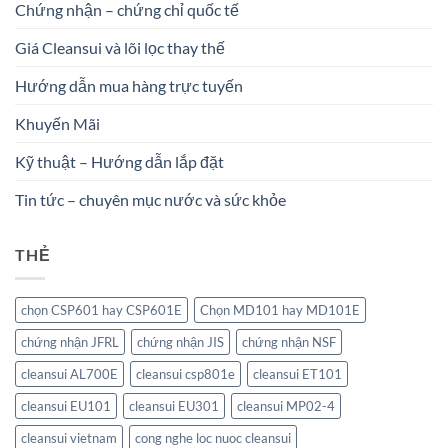
Chứng nhận – chứng chỉ quốc tế
Giá Cleansui và lõi lọc thay thế
Hướng dẫn mua hàng trực tuyến
Khuyến Mãi
Kỹ thuật – Hướng dẫn lắp đặt
Tin tức – chuyên mục nước và sức khỏe
THẺ
chọn CSP601 hay CSP601E
Chọn MD101 hay MD101E
chứng nhận JFRL
chứng nhận JIS
chứng nhận NSF
cleansui AL700E
cleansui csp801e
cleansui ET101
cleansui EU101
cleansui EU301
cleansui MP02-4
cleansui vietnam
cong nghe loc nuoc cleansui