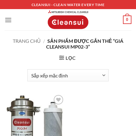
Bỏ
CLEANSUI - CLEAN WATER EVERY TIME
qua
nội
0
dung
TRANG CHỦ
/
SẢN PHẨM ĐƯỢC GẮN THẺ “GIÁ
CLEANSUI MP02-3”
LỌC
Thêm vào
thiết bị
máy lọc
nước trực
tiếp tại vòi
Mitsubishi
Cleansui