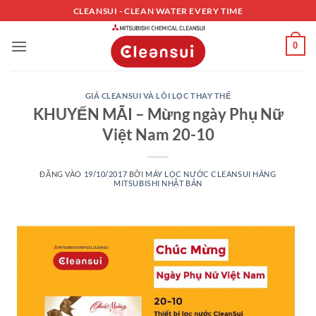
Bỏ
CLEANSUI - CLEAN WATER EVERY TIME
qua
nội
0
dung
GIÁ CLEANSUI VÀ LÕI LỌC THAY THẾ
KHUYẾN MÃI – Mừng ngày Phụ Nữ
Việt Nam 20-10
ĐĂNG VÀO
19/10/2017
BỞI
MÁY LỌC NƯỚC CLEANSUI HÃNG
MITSUBISHI NHẬT BẢN