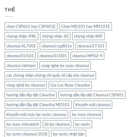
THẺ
chọn CSP601 hay CSP601E
Chọn MD101 hay MD101E
chứng nhận JFRL
chứng nhận JIS
chứng nhận NSF
cleansui AL700E
cleansui csp801e
cleansui ET101
cleansui EU101
cleansui EU301
cleansui MP02-4
cleansui vietnam
cong nghe loc nuoc cleansui
các chứng nhận chứng chỉ quốc tế cấp cho cleansui
công nghệ lọc cleansui
Gia Loc Nuoc CleanSui
hướng dẫn lắp đặt CleanSui
hướng dẫn lắp đặt Cleansui CSP601
hướng dẫn lắp đặt CleanSui MD101
khuyến mãi cleansui
khuyến mãi máy lọc nước cleansui
loc nuoc cleansui
loc nuoc mitsubishi
lõi lọc cleansui
lọc nước
lọc nước cleansui 2018
lọc nước nhật bản