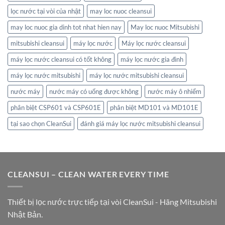
lọc nước tại vòi của nhật
may loc nuoc cleansui
may loc nuoc gia dinh tot nhat hien nay
May loc nuoc Mitsubishi
mitsubishi cleansui
máy lọc nước
Máy lọc nước cleansui
máy lọc nước cleansui có tốt không
máy lọc nước gia đình
máy lọc nước mitsubishi
máy lọc nước mitsubishi cleansui
nước máy
nước máy có uống được không
nước máy ô nhiểm
phân biệt CSP601 và CSP601E
phân biệt MD101 và MD101E
tại sao chọn CleanSui
đánh giá máy lọc nước mitsubishi cleansui
CLEANSUI – CLEAN WATER EVERY TIME
Thiết bị lọc nước trực tiếp tại vòi CleanSui - Hãng Mitsubishi
Nhật Bản.