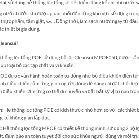
 dài, sử dụng hệ thống lọc tổng sẽ tiết kiệm đáng kể chi phí nước s
rong nước trước khi được phân phối đến từng khu vực sử dụng tron
thực phẩm, tắm giặt, v.v… Đồng thời, làm sạch nước ngay từ đầu
 thiết bị gia dụng.
Cleansui?
 thống lọc tổng POE sử dụng bộ lọc Cleansui MPOE050, được sả
p loại bỏ các tạp chất và vi khuẩn.
 POE được vận hành hoàn toàn tự động nhờ bộ điều khiển điện tử
h điều khiển cảm ứng, giúp người dùng dễ dàng cài đặt khối lượn
nh điều khiển cảm ứng có thể di chuyển và đặt bất kỳ vị trí nào tr
n
: Hệ thống lọc tổng POE có kích thước nhỏ hơn so với các thiết b
g kể không gian lắp đặt.
t
: Hệ thống lọc tổng MPOE có thiết kế thông minh, sử dụng 2 bộ l
t, đảm bảo an toàn tuyệt đối cho sức khỏe người dùng và môi tr