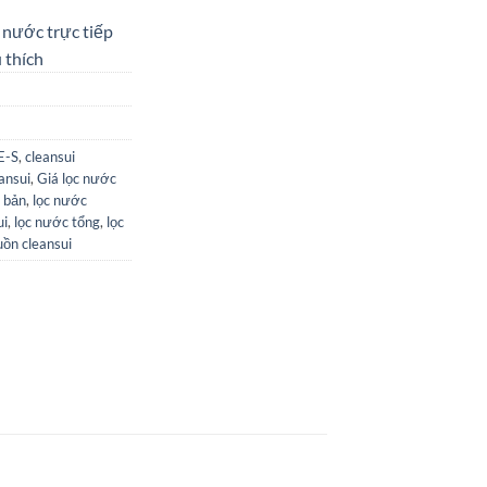
 nước trực tiếp
 thích
E-S
,
cleansui
ansui
,
Giá lọc nước
t bản
,
lọc nước
ui
,
lọc nước tổng
,
lọc
uồn cleansui