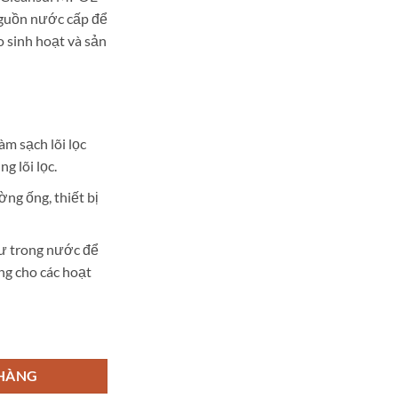
nguồn nước cấp để
 sinh hoạt và sản
m sạch lõi lọc
g lõi lọc.
ng ống, thiết bị
dư trong nước để
ng cho các hoạt
POE-S số lượng
 HÀNG