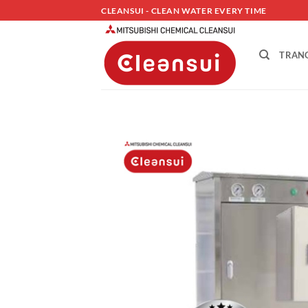
Bỏ
CLEANSUI - CLEAN WATER EVERY TIME
qua
nội
TRAN
dung