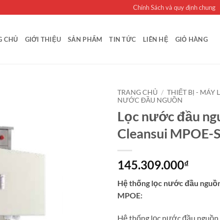
Chính Sách và quy định chung
G CHỦ
GIỚI THIỆU
SẢN PHẨM
TIN TỨC
LIÊN HỆ
GIỎ HÀNG
TRANG CHỦ
/
THIẾT BỊ - MÁY
NƯỚC ĐẦU NGUỒN
Lọc nước đầu ng
Thêm vào
thiết bị
Cleansui MPOE-
máy lọc
nước trực
tiếp tại
vòi
145.309.000
₫
Mitsubishi
Cleansui
Hệ thống lọc nước đầu nguồn
yêu thích
MPOE:
Hệ thống lọc nước đầu nguồ