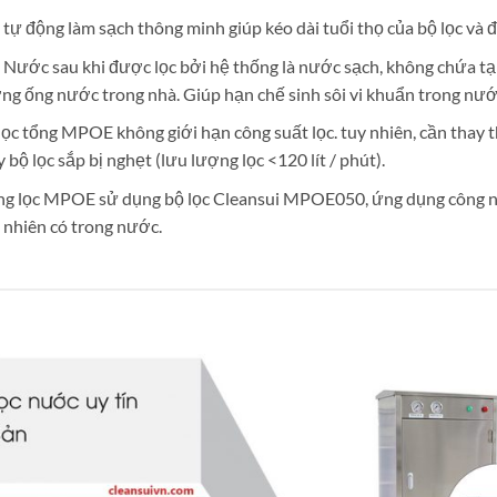
 tự động làm sạch thông minh giúp kéo dài tuổi thọ của bộ lọc và 
: Nước sau khi được lọc bởi hệ thống là nước sạch, không chứa tạp
ng ống nước trong nhà. Giúp hạn chế sinh sôi vi khuẩn trong nướ
lọc tổng MPOE không giới hạn công suất lọc. tuy nhiên, cần thay t
ộ lọc sắp bị nghẹt (lưu lượng lọc <120 lít / phút).
ng lọc MPOE sử dụng bộ lọc Cleansui MPOE050, ứng dụng công ngh
 nhiên có trong nước.