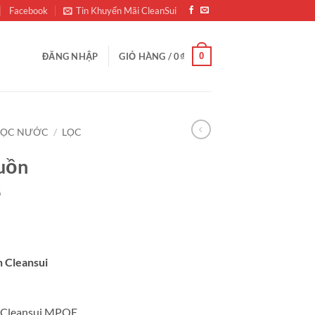
Facebook
Tin Khuyến Mãi CleanSui
0
ĐĂNG NHẬP
GIỎ HÀNG /
0
₫
 LỌC NƯỚC
/
LỌC
uồn
S
 Cleansui
n Cleansui MPOE