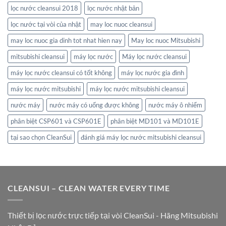
lọc nước cleansui 2018
lọc nước nhật bản
lọc nước tại vòi của nhật
may loc nuoc cleansui
may loc nuoc gia dinh tot nhat hien nay
May loc nuoc Mitsubishi
mitsubishi cleansui
máy lọc nước
Máy lọc nước cleansui
máy lọc nước cleansui có tốt không
máy lọc nước gia đình
máy lọc nước mitsubishi
máy lọc nước mitsubishi cleansui
nước máy
nước máy có uống được không
nước máy ô nhiểm
phân biệt CSP601 và CSP601E
phân biệt MD101 và MD101E
tại sao chọn CleanSui
đánh giá máy lọc nước mitsubishi cleansui
CLEANSUI – CLEAN WATER EVERY TIME
Thiết bị lọc nước trực tiếp tại vòi CleanSui - Hãng Mitsubishi