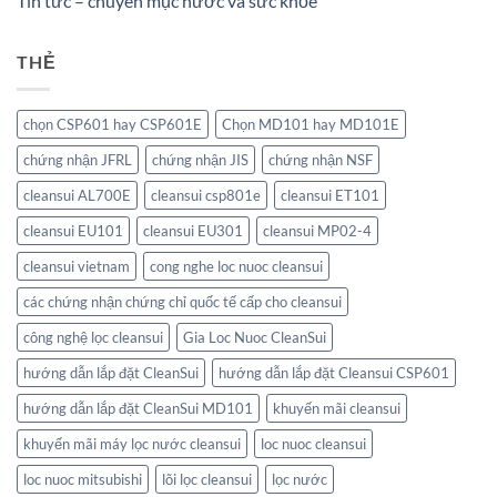
Tin tức – chuyên mục nước và sức khỏe
THẺ
chọn CSP601 hay CSP601E
Chọn MD101 hay MD101E
chứng nhận JFRL
chứng nhận JIS
chứng nhận NSF
cleansui AL700E
cleansui csp801e
cleansui ET101
cleansui EU101
cleansui EU301
cleansui MP02-4
cleansui vietnam
cong nghe loc nuoc cleansui
các chứng nhận chứng chỉ quốc tế cấp cho cleansui
công nghệ lọc cleansui
Gia Loc Nuoc CleanSui
hướng dẫn lắp đặt CleanSui
hướng dẫn lắp đặt Cleansui CSP601
hướng dẫn lắp đặt CleanSui MD101
khuyến mãi cleansui
khuyến mãi máy lọc nước cleansui
loc nuoc cleansui
loc nuoc mitsubishi
lõi lọc cleansui
lọc nước