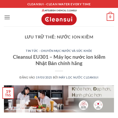
Bỏ
CLEANSUI - CLEAN WATER EVERY TIME
qua
nội
0
dung
LƯU TRỮ THẺ:
NƯỚC ION KIỀM
TIN TỨC - CHUYÊN MỤC NƯỚC VÀ SỨC KHỎE
Cleansui EU301 – Máy lọc nước ion kiềm
Nhật Bản chính hãng
ĐĂNG VÀO
19/05/2025
BỞI
MÁY LỌC NƯỚC CLEANSUI
19
Th5