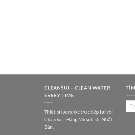
CLEANSUI – CLEAN WATER
TÌM
EVERY TIME
Thiết bị lọc nước trực tiếp tại vòi
CleanSui - Hãng Mitsubishi Nhật
Bản.