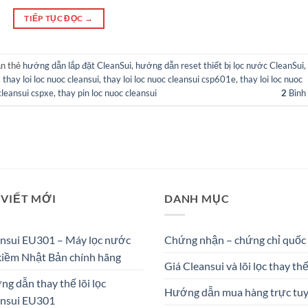
TIẾP TỤC ĐỌC
→
n thẻ
hướng dẫn lắp đặt CleanSui
,
hướng dẫn reset thiết bị lọc nước CleanSui
,
,
thay loi loc nuoc cleansui
,
thay loi loc nuoc cleansui csp601e
,
thay loi loc nuoc
cleansui cspxe
,
thay pin loc nuoc cleansui
2
Bình 
 VIẾT MỚI
DANH MỤC
nsui EU301 – Máy lọc nước
Chứng nhận – chứng chỉ quốc
kiềm Nhật Bản chính hãng
Giá Cleansui và lõi lọc thay th
g dẫn thay thế lõi lọc
Hướng dẫn mua hàng trực tu
ansui EU301