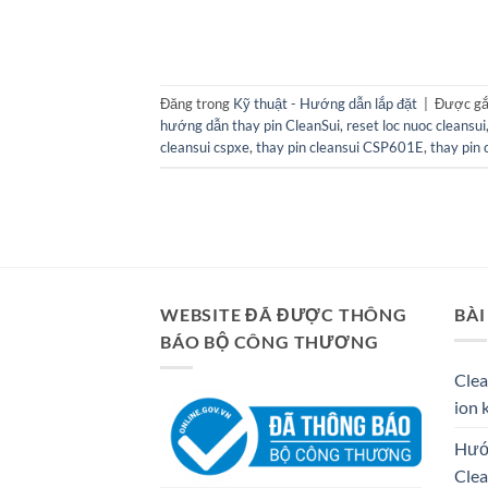
Đăng trong
Kỹ thuật - Hướng dẫn lắp đặt
|
Được gắ
hướng dẫn thay pin CleanSui
,
reset loc nuoc cleansui
cleansui cspxe
,
thay pin cleansui CSP601E
,
thay pin 
WEBSITE ĐÃ ĐƯỢC THÔNG
BÀI
BÁO BỘ CÔNG THƯƠNG
Clea
ion 
Hướn
Cle