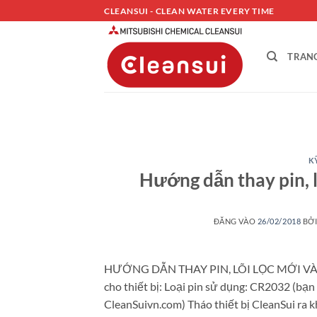
Bỏ
CLEANSUI - CLEAN WATER EVERY TIME
qua
nội
TRAN
dung
K
Hướng dẫn thay pin, lõ
ĐĂNG VÀO
26/02/2018
BỞ
HƯỚNG DẪN THAY PIN, LÕI LỌC MỚI VÀ 
cho thiết bị: Loại pin sử dụng: CR2032 (bạn c
CleanSuivn.com) Tháo thiết bị CleanSui ra kh