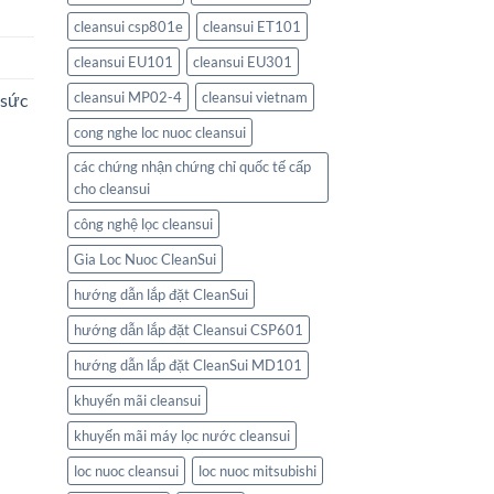
cleansui csp801e
cleansui ET101
cleansui EU101
cleansui EU301
cleansui MP02-4
cleansui vietnam
 sức
cong nghe loc nuoc cleansui
các chứng nhận chứng chỉ quốc tế cấp
cho cleansui
công nghệ lọc cleansui
Gia Loc Nuoc CleanSui
hướng dẫn lắp đặt CleanSui
hướng dẫn lắp đặt Cleansui CSP601
hướng dẫn lắp đặt CleanSui MD101
khuyến mãi cleansui
khuyến mãi máy lọc nước cleansui
loc nuoc cleansui
loc nuoc mitsubishi