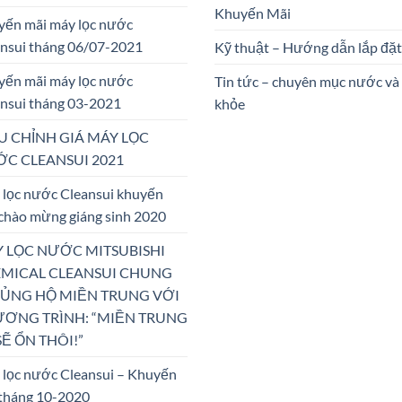
Khuyến Mãi
yến mãi máy lọc nước
nsui tháng 06/07-2021
Kỹ thuật – Hướng dẫn lắp đặt
yến mãi máy lọc nước
Tin tức – chuyên mục nước và
nsui tháng 03-2021
khỏe
U CHỈNH GIÁ MÁY LỌC
C CLEANSUI 2021
lọc nước Cleansui khuyến
chào mừng giáng sinh 2020
 LỌC NƯỚC MITSUBISHI
MICAL CLEANSUI CHUNG
 ỦNG HỘ MIỀN TRUNG VỚI
ƠNG TRÌNH: “MIỀN TRUNG
SẼ ỔN THÔI!”
lọc nước Cleansui – Khuyến
tháng 10-2020