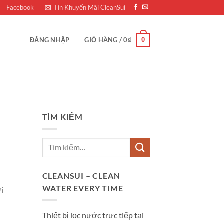
Facebook
Tin Khuyến Mãi CleanSui
0
ĐĂNG NHẬP
GIỎ HÀNG /
0
₫
TÌM KIẾM
CLEANSUI – CLEAN
WATER EVERY TIME
i
Thiết bị lọc nước trực tiếp tại