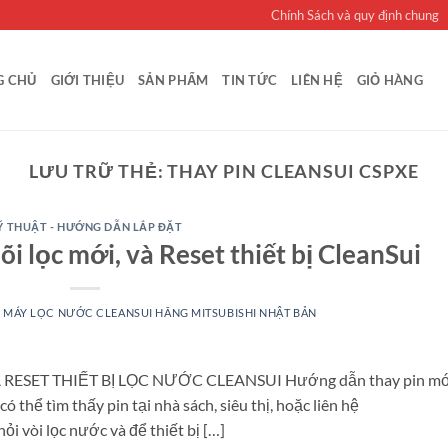
Chính Sách và quy định chung
G CHỦ
GIỚI THIỆU
SẢN PHẨM
TIN TỨC
LIÊN HỆ
GIỎ HÀNG
LƯU TRỮ THẺ:
THAY PIN CLEANSUI CSPXE
Ỹ THUẬT - HƯỚNG DẪN LẮP ĐẶT
i lọc mới, và Reset thiết bị CleanSui
I
MÁY LỌC NƯỚC CLEANSUI HÃNG MITSUBISHI NHẬT BẢN
RESET THIẾT BỊ LỌC NƯỚC CLEANSUI Hướng dẫn thay pin mớ
ó thể tìm thấy pin tại nhà sách, siêu thị, hoặc liên hệ
ỏi vòi lọc nước và để thiết bị […]