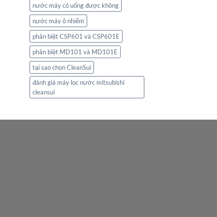
nước máy có uống được không
nước máy ô nhiểm
phân biệt CSP601 và CSP601E
phân biệt MD101 và MD101E
tại sao chọn CleanSui
đánh giá máy lọc nước mitsubishi
cleansui