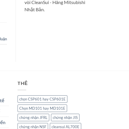
vòi CleanSui - Hãng Mitsubishi
Nhật Bản.
luận
THẺ
chọn CSP601 hay CSP601E
 tế
Chọn MD101 hay MD101E
ế
chứng nhận JFRL
chứng nhận JIS
yến
chứng nhận NSF
cleansui AL700E