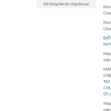
Đã thông báo bộ công thương
Khu
Clea
Khu
Clea
ĐIỀ
NƯỚ
Máy 
mãi 
MÁY
CHE
TAY
CHƯ
ƠI, 
Máy 
mãi 