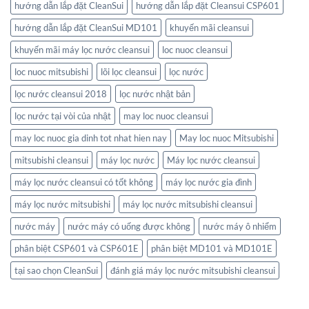
hướng dẫn lắp đặt CleanSui
hướng dẫn lắp đặt Cleansui CSP601
hướng dẫn lắp đặt CleanSui MD101
khuyến mãi cleansui
khuyến mãi máy lọc nước cleansui
loc nuoc cleansui
loc nuoc mitsubishi
lõi lọc cleansui
lọc nước
lọc nước cleansui 2018
lọc nước nhật bản
lọc nước tại vòi của nhật
may loc nuoc cleansui
may loc nuoc gia dinh tot nhat hien nay
May loc nuoc Mitsubishi
mitsubishi cleansui
máy lọc nước
Máy lọc nước cleansui
máy lọc nước cleansui có tốt không
máy lọc nước gia đình
máy lọc nước mitsubishi
máy lọc nước mitsubishi cleansui
nước máy
nước máy có uống được không
nước máy ô nhiểm
phân biệt CSP601 và CSP601E
phân biệt MD101 và MD101E
tại sao chọn CleanSui
đánh giá máy lọc nước mitsubishi cleansui