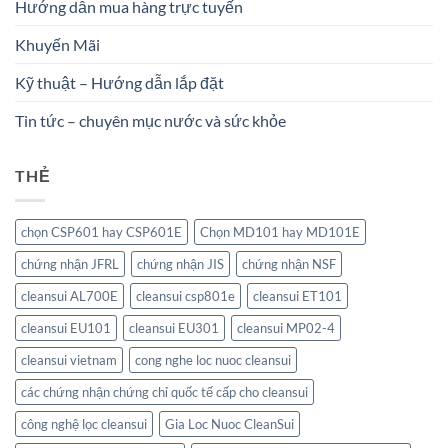
Hướng dẫn mua hàng trực tuyến
Khuyến Mãi
Kỹ thuật – Hướng dẫn lắp đặt
Tin tức – chuyên mục nước và sức khỏe
THẺ
chọn CSP601 hay CSP601E
Chọn MD101 hay MD101E
chứng nhận JFRL
chứng nhận JIS
chứng nhận NSF
cleansui AL700E
cleansui csp801e
cleansui ET101
cleansui EU101
cleansui EU301
cleansui MP02-4
cleansui vietnam
cong nghe loc nuoc cleansui
các chứng nhận chứng chỉ quốc tế cấp cho cleansui
công nghệ lọc cleansui
Gia Loc Nuoc CleanSui