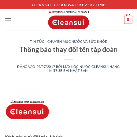
Bỏ
CLEANSUI - CLEAN WATER EVERY TIME
qua
nội
0
dung
TIN TỨC - CHUYÊN MỤC NƯỚC VÀ SỨC KHỎE
Thông báo thay đổi tên tập đoàn
ĐĂNG VÀO
29/07/2017
BỞI
MÁY LỌC NƯỚC CLEANSUI HÃNG
MITSUBISHI NHẬT BẢN
Kính gởi quý đối tác, khách