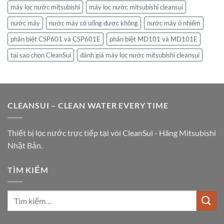
máy lọc nước mitsubishi
máy lọc nước mitsubishi cleansui
nước máy
nước máy có uống được không
nước máy ô nhiểm
phân biệt CSP601 và CSP601E
phân biệt MD101 và MD101E
tại sao chọn CleanSui
đánh giá máy lọc nước mitsubishi cleansui
CLEANSUI – CLEAN WATER EVERY TIME
Thiết bị lọc nước trực tiếp tại vòi CleanSui - Hãng Mitsubishi
Nhật Bản.
TÌM KIẾM