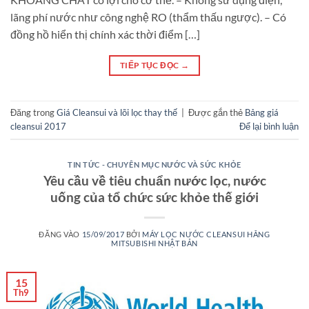
lãng phí nước như công nghệ RO (thẩm thấu ngược). – Có
đồng hồ hiển thị chính xác thời điểm […]
TIẾP TỤC ĐỌC
→
Đăng trong
Giá Cleansui và lõi lọc thay thế
|
Được gắn thẻ
Bảng giá
cleansui 2017
Để lại bình luận
TIN TỨC - CHUYÊN MỤC NƯỚC VÀ SỨC KHỎE
Yêu cầu về tiêu chuẩn nước lọc, nước
uống của tổ chức sức khỏe thế giới
ĐĂNG VÀO
15/09/2017
BỞI
MÁY LỌC NƯỚC CLEANSUI HÃNG
MITSUBISHI NHẬT BẢN
15
Th9