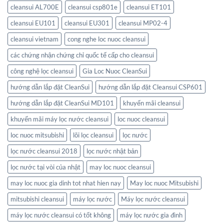
cleansui AL700E
cleansui csp801e
cleansui ET101
cleansui EU101
cleansui EU301
cleansui MP02-4
cleansui vietnam
cong nghe loc nuoc cleansui
các chứng nhận chứng chỉ quốc tế cấp cho cleansui
công nghệ lọc cleansui
Gia Loc Nuoc CleanSui
hướng dẫn lắp đặt CleanSui
hướng dẫn lắp đặt Cleansui CSP601
hướng dẫn lắp đặt CleanSui MD101
khuyến mãi cleansui
khuyến mãi máy lọc nước cleansui
loc nuoc cleansui
loc nuoc mitsubishi
lõi lọc cleansui
lọc nước
lọc nước cleansui 2018
lọc nước nhật bản
lọc nước tại vòi của nhật
may loc nuoc cleansui
may loc nuoc gia dinh tot nhat hien nay
May loc nuoc Mitsubishi
mitsubishi cleansui
máy lọc nước
Máy lọc nước cleansui
máy lọc nước cleansui có tốt không
máy lọc nước gia đình