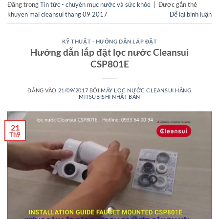
Đăng trong
Tin tức - chuyên mục nước và sức khỏe
|
Được gắn thẻ
khuyen mai cleansui thang 09 2017
Để lại bình luận
KỸ THUẬT - HƯỚNG DẪN LẮP ĐẶT
Hướng dẫn lắp đặt lọc nước Cleansui
CSP801E
ĐĂNG VÀO
21/09/2017
BỞI
MÁY LỌC NƯỚC CLEANSUI HÃNG
MITSUBISHI NHẬT BẢN
21
Th9