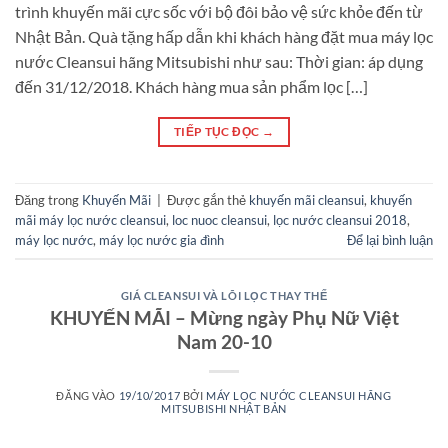
trình khuyến mãi cực sốc với bộ đôi bảo vệ sức khỏe đến từ
Nhật Bản. Quà tặng hấp dẫn khi khách hàng đặt mua máy lọc
nước Cleansui hãng Mitsubishi như sau: Thời gian: áp dụng
đến 31/12/2018. Khách hàng mua sản phẩm lọc […]
TIẾP TỤC ĐỌC
→
Đăng trong
Khuyến Mãi
|
Được gắn thẻ
khuyến mãi cleansui
,
khuyến
mãi máy lọc nước cleansui
,
loc nuoc cleansui
,
lọc nước cleansui 2018
,
máy lọc nước
,
máy lọc nước gia đình
Để lại bình luận
GIÁ CLEANSUI VÀ LÕI LỌC THAY THẾ
KHUYẾN MÃI – Mừng ngày Phụ Nữ Việt
Nam 20-10
ĐĂNG VÀO
19/10/2017
BỞI
MÁY LỌC NƯỚC CLEANSUI HÃNG
MITSUBISHI NHẬT BẢN