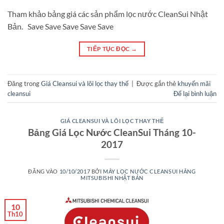
Tham khảo bảng giá các sản phẩm lọc nước CleanSui Nhật
Bản. Save Save Save Save Save
TIẾP TỤC ĐỌC
→
Đăng trong
Giá Cleansui và lõi lọc thay thế
|
Được gắn thẻ
khuyến mãi
cleansui
Để lại bình luận
GIÁ CLEANSUI VÀ LÕI LỌC THAY THẾ
Bảng Giá Lọc Nước CleanSui Tháng 10-
2017
ĐĂNG VÀO
10/10/2017
BỞI
MÁY LỌC NƯỚC CLEANSUI HÃNG
MITSUBISHI NHẬT BẢN
10
Th10