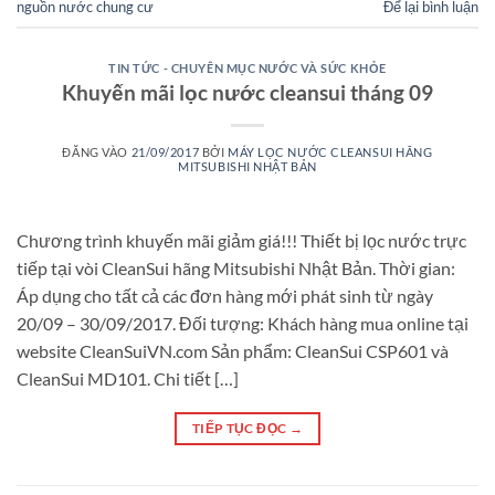
nguồn nước chung cư
Để lại bình luận
TIN TỨC - CHUYÊN MỤC NƯỚC VÀ SỨC KHỎE
Khuyến mãi lọc nước cleansui tháng 09
ĐĂNG VÀO
21/09/2017
BỞI
MÁY LỌC NƯỚC CLEANSUI HÃNG
MITSUBISHI NHẬT BẢN
Chương trình khuyến mãi giảm giá!!! Thiết bị lọc nước trực
tiếp tại vòi CleanSui hãng Mitsubishi Nhật Bản. Thời gian:
Áp dụng cho tất cả các đơn hàng mới phát sinh từ ngày
20/09 – 30/09/2017. Đối tượng: Khách hàng mua online tại
website CleanSuiVN.com Sản phẩm: CleanSui CSP601 và
CleanSui MD101. Chi tiết […]
TIẾP TỤC ĐỌC
→