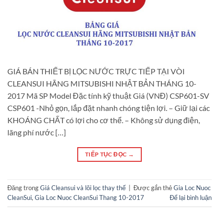
GIÁ BÁN THIẾT BỊ LỌC NƯỚC TRỰC TIẾP TẠI VÒI
CLEANSUI HÃNG MITSUBISHI NHẬT BẢN THÁNG 10-
2017 Mã SP Model Đặc tính kỹ thuật Giá (VNĐ) CSP601-SV
CSP601 -Nhỏ gọn, lắp đặt nhanh chóng tiện lợi. – Giữ lại các
KHOÁNG CHẤT có lợi cho cơ thể. – Không sử dụng điện,
lãng phí nước […]
TIẾP TỤC ĐỌC
→
Đăng trong
Giá Cleansui và lõi lọc thay thế
|
Được gắn thẻ
Gia Loc Nuoc
CleanSui
,
Gia Loc Nuoc CleanSui Thang 10-2017
Để lại bình luận