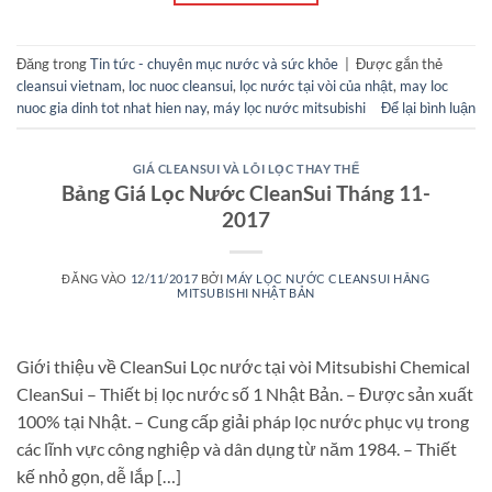
Đăng trong
Tin tức - chuyên mục nước và sức khỏe
|
Được gắn thẻ
cleansui vietnam
,
loc nuoc cleansui
,
lọc nước tại vòi của nhật
,
may loc
nuoc gia dinh tot nhat hien nay
,
máy lọc nước mitsubishi
Để lại bình luận
GIÁ CLEANSUI VÀ LÕI LỌC THAY THẾ
Bảng Giá Lọc Nước CleanSui Tháng 11-
2017
ĐĂNG VÀO
12/11/2017
BỞI
MÁY LỌC NƯỚC CLEANSUI HÃNG
MITSUBISHI NHẬT BẢN
Giới thiệu về CleanSui Lọc nước tại vòi Mitsubishi Chemical
CleanSui – Thiết bị lọc nước số 1 Nhật Bản. – Được sản xuất
100% tại Nhật. – Cung cấp giải pháp lọc nước phục vụ trong
các lĩnh vực công nghiệp và dân dụng từ năm 1984. – Thiết
kế nhỏ gọn, dễ lắp […]