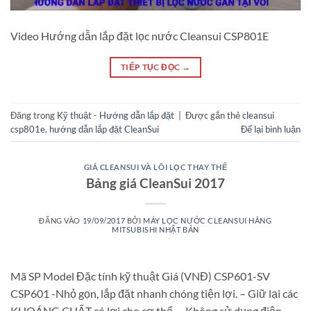
Video Hướng dẫn lắp đặt lọc nước Cleansui CSP801E
TIẾP TỤC ĐỌC
→
Đăng trong
Kỹ thuật - Hướng dẫn lắp đặt
|
Được gắn thẻ
cleansui
csp801e
,
hướng dẫn lắp đặt CleanSui
Để lại bình luận
GIÁ CLEANSUI VÀ LÕI LỌC THAY THẾ
Bảng giá CleanSui 2017
ĐĂNG VÀO
19/09/2017
BỞI
MÁY LỌC NƯỚC CLEANSUI HÃNG
MITSUBISHI NHẬT BẢN
Mã SP Model Đặc tính kỹ thuật Giá (VNĐ) CSP601-SV
CSP601 -Nhỏ gọn, lắp đặt nhanh chóng tiện lợi. – Giữ lại các
KHOÁNG CHẤT có lợi cho cơ thể. – Không sử dụng điện,