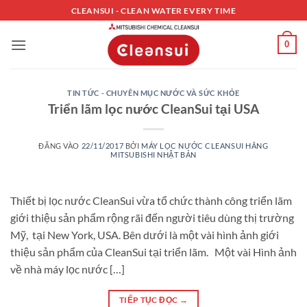
Bỏ
CLEANSUI - CLEAN WATER EVERY TIME
qua
nội
0
dung
TIN TỨC - CHUYÊN MỤC NƯỚC VÀ SỨC KHỎE
Triển lãm lọc nước CleanSui tại USA
ĐĂNG VÀO
22/11/2017
BỞI
MÁY LỌC NƯỚC CLEANSUI HÃNG
MITSUBISHI NHẬT BẢN
Thiết bị lọc nước CleanSui vừa tổ chức thành công triển lãm
giới thiệu sản phẩm rộng rãi đến người tiêu dùng thị trường
Mỹ, tại New York, USA. Bên dưới là một vài hình ảnh giới
thiệu sản phẩm của CleanSui tại triển lãm. Một vài Hình ảnh
về nhà máy lọc nước […]
TIẾP TỤC ĐỌC
→