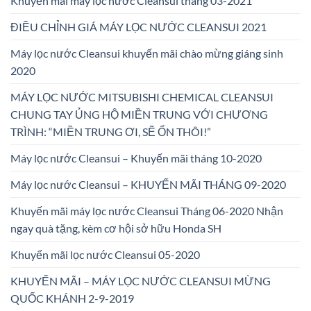
Khuyến mãi máy lọc nước Cleansui tháng 03-2021
ĐIỀU CHỈNH GIÁ MÁY LỌC NƯỚC CLEANSUI 2021
Máy lọc nước Cleansui khuyến mãi chào mừng giáng sinh
2020
MÁY LỌC NƯỚC MITSUBISHI CHEMICAL CLEANSUI
CHUNG TAY ỦNG HỘ MIỀN TRUNG VỚI CHƯƠNG
TRÌNH: “MIỀN TRUNG ƠI, SẼ ỔN THÔI!”
Máy lọc nước Cleansui – Khuyến mãi tháng 10-2020
Máy lọc nước Cleansui – KHUYẾN MÃI THÁNG 09-2020
Khuyến mãi máy lọc nước Cleansui Tháng 06-2020 Nhận
ngay quà tặng, kèm cơ hội sở hữu Honda SH
Khuyến mãi lọc nước Cleansui 05-2020
KHUYẾN MÃI – MÁY LỌC NƯỚC CLEANSUI MỪNG
QUỐC KHÁNH 2-9-2019