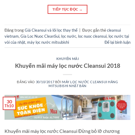
TIẾP TỤC ĐỌC
→
Đăng trong
Giá Cleansui và lõi lọc thay thế
|
Được gắn thẻ
cleansui
vietnam
,
Gia Loc Nuoc CleanSui
,
lọc nước
,
loc nuoc cleansui
,
lọc nước tại
vòi của nhật
,
máy lọc nước mitsubishi
Để lại bình luận
KHUYẾN MÃI
Khuyến mãi máy lọc nước Cleansui 2018
ĐĂNG VÀO
30/10/2017
BỞI
MÁY LỌC NƯỚC CLEANSUI HÃNG
MITSUBISHI NHẬT BẢN
30
Th10
Khuyến mãi máy lọc nước Cleansui Đừng bỏ lỡ chương